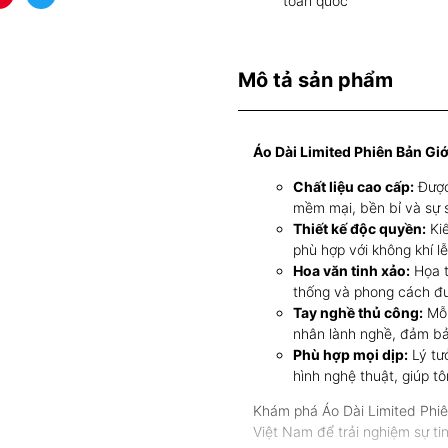
toàn quốc
Mô tả sản phẩm
Áo Dài Limited Phiên Bản Giớ
Chất liệu cao cấp:
Được 
mềm mại, bền bỉ và sự s
Thiết kế độc quyền:
Kiể
phù hợp với không khí lễ
Hoa văn tinh xảo:
Họa t
thống và phong cách đư
Tay nghề thủ công:
Mỗi
nhân lành nghề, đảm bảo
Phù hợp mọi dịp:
Lý tưở
hình nghệ thuật, giúp t
Khám phá Áo Dài Limited Phiên
Việt Nam để trải nghiệm sự ti