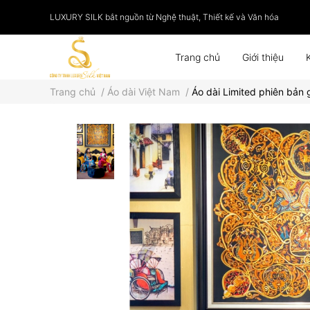
LUXURY SILK bắt nguồn từ Nghệ thuật, Thiết kế và Văn hóa
Trang chủ
Giới thiệu
Trang chủ
/
Áo dài Việt Nam
/
Áo dài Limited phiên bản g
Phụ kiện
Tranh lụa