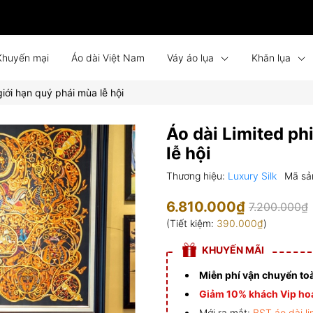
Khuyến mại
Áo dài Việt Nam
Váy áo lụa
Khăn lụa
iới hạn quý phái mùa lễ hội
Bình phong lụa
Tin tức
Liên hệ
Đồng phục
Áo dài Limited ph
lễ hội
Thương hiệu:
Luxury Silk
Mã sả
6.810.000₫
7.200.000₫
(Tiết kiệm:
390.000₫
)
KHUYẾN MÃI
Miễn phí vận chuyển to
Giảm 10% khách Vip hoá
Mới ra mắt:
BST áo dài li