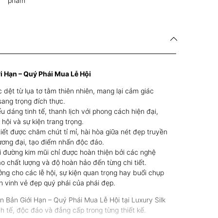
phẩm
i Hạn – Quý Phái Mua Lễ Hội
dệt từ lụa tơ tằm thiên nhiên, mang lại cảm giác
ang trọng đích thực.
u dáng tinh tế, thanh lịch với phong cách hiện đại,
 hội và sự kiện trang trọng.
iết được chăm chút tỉ mỉ, hài hòa giữa nét đẹp truyền
ơng đại, tạo điểm nhấn độc đáo.
 đường kim mũi chỉ được hoàn thiện bởi các nghệ
 chất lượng và độ hoàn hảo đến từng chi tiết.
ng cho các lễ hội, sự kiện quan trọng hay buổi chụp
ôn vinh vẻ đẹp quý phái của phái đẹp.
 Bản Giới Hạn – Quý Phái Mua Lễ Hội tại Luxury Silk
nh tế, độc đáo và đẳng cấp trong từng thiết kế.