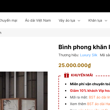
Khuyến mại
Áo dài Việt Nam
Váy áo lụa
Khăn lụa
h
Bình phong lụa
Tin tức
Liên hệ
Đồng phục
Bình phong khăn l
Thương hiệu:
Luxury Silk
Mã sả
25.000.000₫
KHUYẾN MÃI
Miễn phí vận chuyển to
Giảm 10% khách Vip hoá
Mới ra mắt:
BST áo dài li
Xem thêm
BST áo dài H