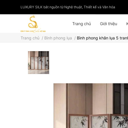
LUXURY SILK bắt nguồn từ Nghệ thuật, Thiết kế và Văn hóa
Trang chủ
Giới thiệu
Trang chủ
/
Bình phong lụa
/
Bình phong khăn lụa 5 tran
Phụ kiện
Tranh lụa