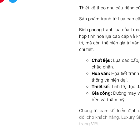
Thiết kế theo nhu cầu riêng c
Sản phẩm tranh từ Lụa cao cấ
Bình phong tranh lụa của Luxu
hợp tinh hoa lụa cao cấp và k
trí, mà còn thể hiện giá trị v
chi tiết.
Chất liệu:
Lụa cao cấp,
chắc chắn.
Hoa văn:
Họa tiết tranh
thống và hiện đại.
Thiết kế:
Tinh tế, độc đ
Gia công:
Đường may và
bền và thẩm mỹ.
Chúng tôi cam kết kiểm định c
đối cho khách hàng. Luxury Sil
trang Việt.