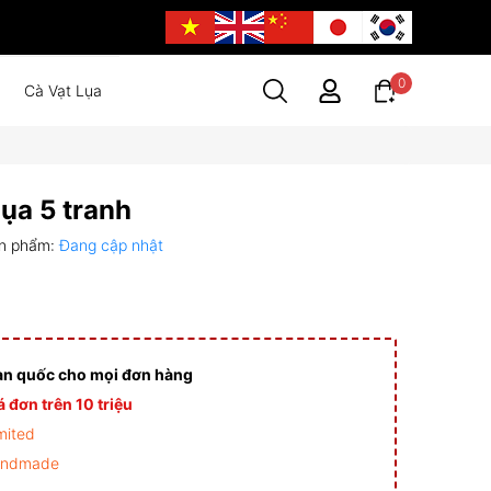
0
Cà Vạt Lụa
ụa 5 tranh
n phẩm:
Đang cập nhật
àn quốc cho mọi đơn hàng
 đơn trên 10 triệu
mited
andmade