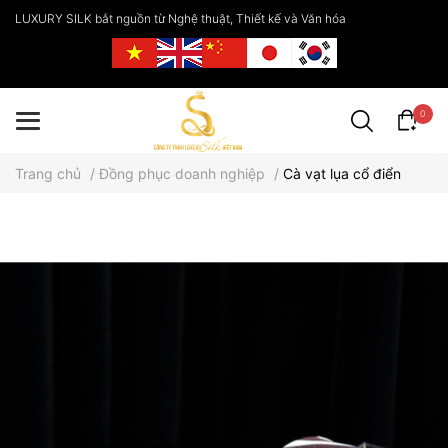
LUXURY SILK bắt nguồn từ Nghệ thuật, Thiết kế và Văn hóa
0
Trang chủ
/
Đồng phục doanh nghiệp
/
Cà vạt lụa cổ điển