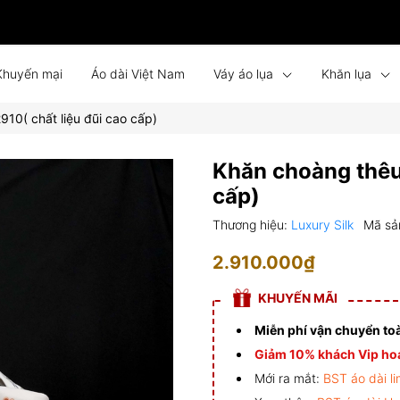
Khuyến mại
Áo dài Việt Nam
Váy áo lụa
Khăn lụa
10( chất liệu đũi cao cấp)
Bình phong lụa
Tin tức
Liên hệ
Đồng phục
Khăn choàng thêu 
cấp)
Thương hiệu:
Luxury Silk
Mã sả
2.910.000₫
KHUYẾN MÃI
Miễn phí vận chuyển to
Giảm 10% khách Vip hoá
Mới ra mắt:
BST áo dài li