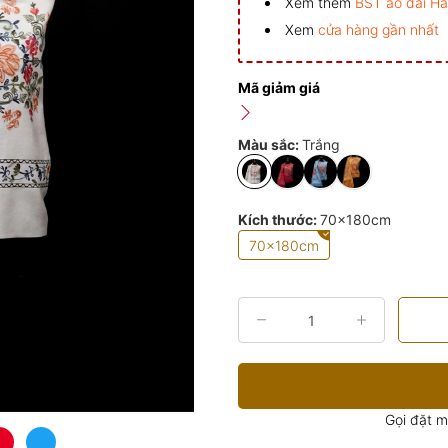
Xem thêm
BST áo dài H
Xem
cửa hàng gần nhất
Mã giảm giá
Màu sắc:
Trắng
Kích thước:
70x180cm
70x180cm
Gọi đặt 