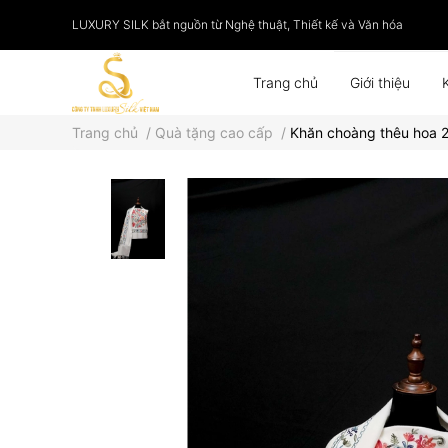
LUXURY SILK bắt nguồn từ Nghệ thuật, Thiết kế và Văn hóa
Trang chủ
Giới thiệu
Trang chủ
/
Quà tặng cao cấp
/
Khăn choàng thêu hoa 29
Phụ kiện
Tranh lụa