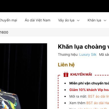
Khuyến mại
Áo dài Việt Nam
Váy áo lụa
Khăn lụa
 1600
Bình phong lụa
Tin tức
Liên hệ
Đồng phục
Khăn lụa choàng
Thương hiệu:
Luxury Silk
Mã sả
Liên hệ
KHUYẾN MÃI
Miễn phí vận chuyển to
Giảm 10% khách Vip hoá
Mới ra mắt:
BST áo dài li
Xem thêm
BST áo dài H