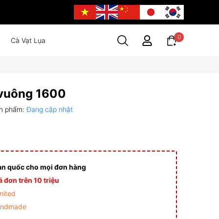
0
Cà Vạt Lụa
 vuông 1600
n phẩm:
Đang cập nhật
àn quốc cho mọi đơn hàng
 đơn trên 10 triệu
mited
andmade