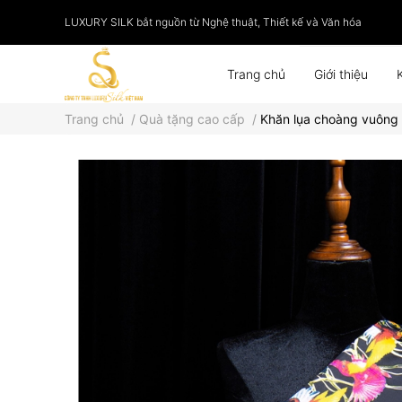
LUXURY SILK bắt nguồn từ Nghệ thuật, Thiết kế và Văn hóa
Trang chủ
Giới thiệu
Trang chủ
/
Quà tặng cao cấp
/
Khăn lụa choàng vuông
Phụ kiện
Tranh lụa