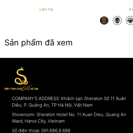
để làm bằng chứng xác thực.
Liên hệ
9
Sản phẩm đã xem
COMPANY'S ADDRESS:
Khách sạn Sheraton Số 11 Xuân
Diệu, P. Quảng An, TP Hà Nội, Việt Nam
Showroom:
Sheraton Hotel No. 11 Xuan Dieu, Quang An
Ward, Hanoi City, Vietnam
Số điện thoại:
091.686.9.686