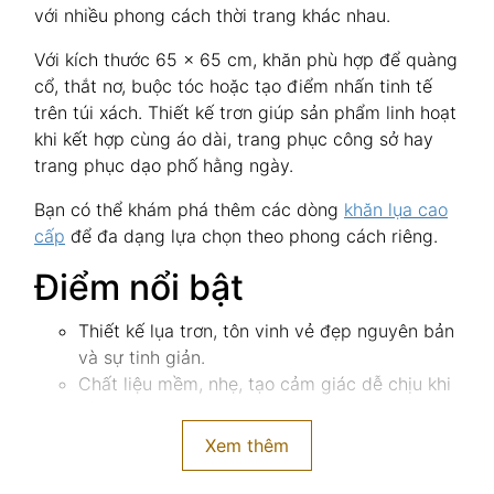
với nhiều phong cách thời trang khác nhau.
Với kích thước 65 × 65 cm, khăn phù hợp để quàng
cổ, thắt nơ, buộc tóc hoặc tạo điểm nhấn tinh tế
trên túi xách. Thiết kế trơn giúp sản phẩm linh hoạt
khi kết hợp cùng áo dài, trang phục công sở hay
trang phục dạo phố hằng ngày.
Bạn có thể khám phá thêm các dòng
khăn lụa cao
cấp
để đa dạng lựa chọn theo phong cách riêng.
Điểm nổi bật
Thiết kế lụa trơn, tôn vinh vẻ đẹp nguyên bản
và sự tinh giản.
Chất liệu mềm, nhẹ, tạo cảm giác dễ chịu khi
sử dụng.
Kích thước 65 × 65 cm gọn gàng, dễ tạo kiểu
Xem thêm
và phối đồ.
Gam màu trang nhã, phù hợp nhiều độ tuổi và