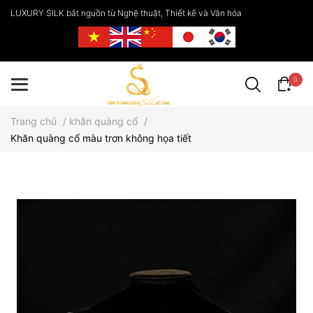
LUXURY SILK bắt nguồn từ Nghệ thuật, Thiết kế và Văn hóa
0
Trang chủ
/
khăn quàng cổ
/
Khăn quàng cổ màu trơn không họa tiết