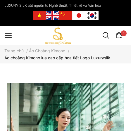
LUXURY SILK bắt nguồn từ Nghệ thuật, Thiết kế và Văn hóa
0
Trang chủ
/
Áo Choàng Kimono
/
Áo choàng Kimono lụa cao cấp hoạ tiết Logo Luxurysilk