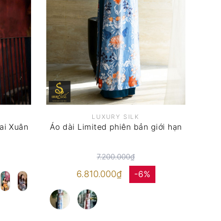
LUXURY SILK
ai Xuân
Áo dài Limited phiên bản giới hạn
7.200.000₫
6.810.000₫
-6%