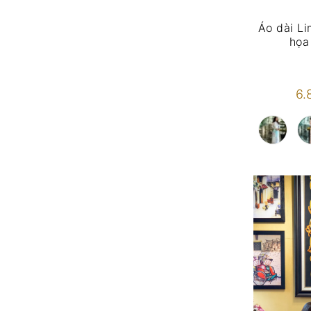
Áo dài Li
họa 
6.