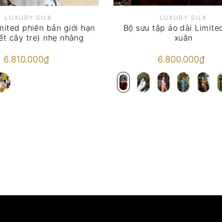
LUXURY SILK
LUXURY SILK
mited phiên bản giới hạn
Bộ sưu tập áo dài Limit
iết cây tre) nhẹ nhàng
xuân
6.810.000₫
6.800.000₫