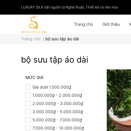
LUXURY SILK bắt nguồn từ Nghệ thuật, Thiết kế và Văn hóa
Trang chủ
Giới thiệu
Trang chủ
/
bộ sưu tập áo dài
Phụ kiện
Tranh lụa
bộ sưu tập áo dài
MỨC GIÁ
Giá dưới 1.000.000₫
1.000.000₫ - 2.000.000₫
2.000.000₫ - 3.000.000₫
3.000.000₫ - 5.000.000₫
5.000.000₫ - 7.000.000₫
7.000.000₫ - 10.000.000₫