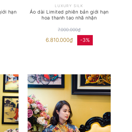
LUXURY SILK
iới hạn
Áo dài Limited phiên bản giới hạn
hoa thanh tao nhã nhặn
7.000.000₫
6.810.000₫
-3%