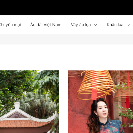
Khuyến mại
Áo dài Việt Nam
Váy áo lụa
Khăn lụa
Bình phong lụa
Tin tức
Liên hệ
Đồng phục