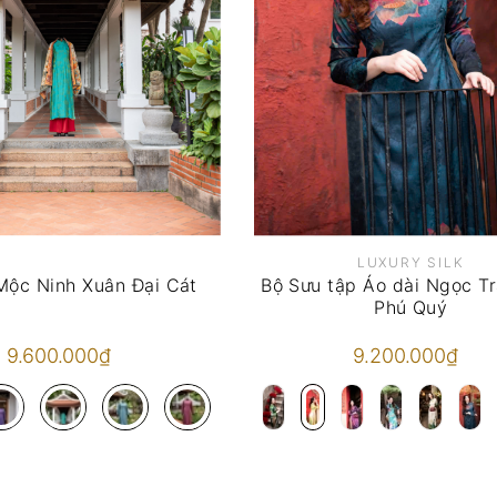
LUXURY SILK
Mộc Ninh Xuân Đại Cát
Bộ Sưu tập Áo dài Ngọc Tr
Phú Quý
9.600.000₫
9.200.000₫