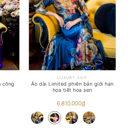
LUXURY SILK
ủ công
Áo dài Limited phiên bản giới hạn
họa tiết hoa sen
6.810.000₫