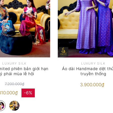
LUXURY SILK
LUXURY SILK
mited phiên bản giới hạn
Áo dài Handmade dệt th
ý phái mùa lễ hội
truyền thống
7.200.000₫
3.900.000₫
810.000₫
-6%