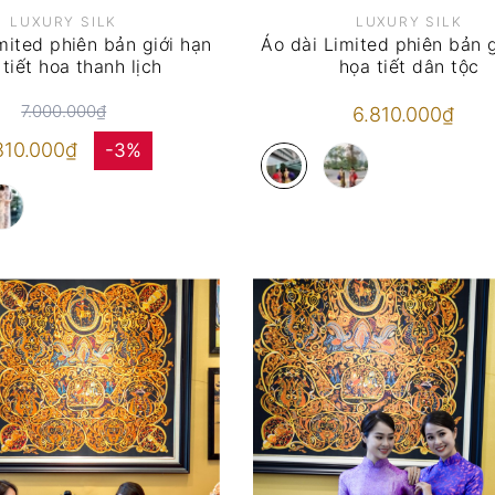
LUXURY SILK
LUXURY SILK
mited phiên bản giới hạn
Áo dài Limited phiên bản g
tiết hoa thanh lịch
họa tiết dân tộc
7.000.000₫
6.810.000₫
810.000₫
-3%