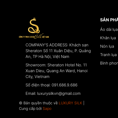
SẢN PH
Áo dài lụa
Khăn lụa
COMPANY'S ADDRESS:
Khách sạn
Nón lụa
Sheraton Số 11 Xuân Diệu, P. Quảng
Tranh lụa
An, TP Hà Nội, Việt Nam
Bình phon
Showroom:
Sheraton Hotel No. 11
Xuan Dieu, Quang An Ward, Hanoi
City, Vietnam
Số điện thoại:
091.686.9.686
Email:
luxurysilkvn@gmail.com
© Bản quyền thuộc về
LUXURY SILK
|
Cung cấp bởi
Sapo