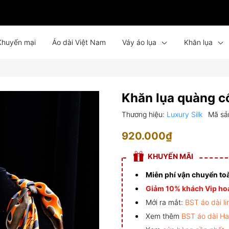
Khuyến mại
Áo dài Việt Nam
Váy áo lụa
Khăn lụa
Bình phong lụa
Tin tức
Liên hệ
Đồng phục
Khăn lụa quàng cổ
Thương hiệu:
Luxury Silk
Mã sả
920.000₫
KHUYẾN MÃI
Miễn phí vận chuyển to
Giảm 10% khách Vip hoá
Mới ra mắt:
BST áo dài li
Xem thêm
BST áo dài H