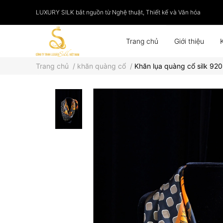
LUXURY SILK bắt nguồn từ Nghệ thuật, Thiết kế và Văn hóa
Trang chủ
Giới thiệu
Trang chủ
/
khăn quàng cổ
/
Khăn lụa quàng cổ silk 920
Phụ kiện
Tranh lụa