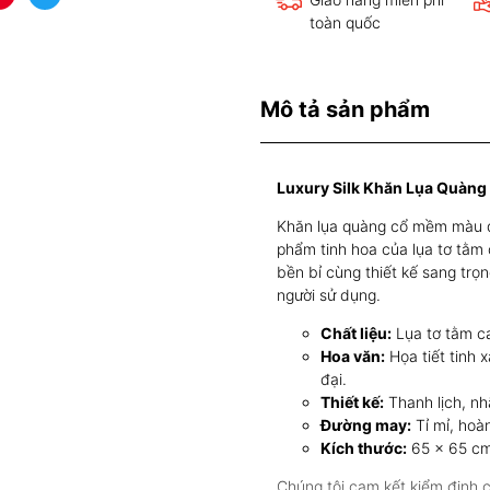
toàn quốc
Mô tả sản phẩm
Luxury Silk Khăn Lụa Quàn
Khăn lụa quàng cổ mềm màu qu
phẩm tinh hoa của lụa tơ tằ
bền bỉ cùng thiết kế sang trọ
người sử dụng.
Chất liệu:
Lụa tơ tằm c
Hoa văn:
Họa tiết tinh 
đại.
Thiết kế:
Thanh lịch, nh
Đường may:
Tỉ mỉ, hoàn
Kích thước:
65 x 65 c
Chúng tôi cam kết kiểm định c