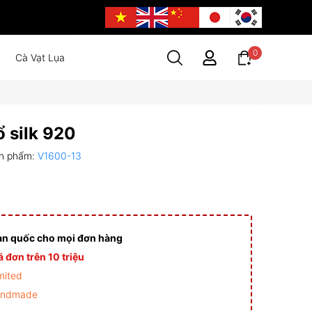
0
Cà Vạt Lụa
 silk 920
n phẩm:
V1600-13
àn quốc cho mọi đơn hàng
 đơn trên 10 triệu
mited
andmade