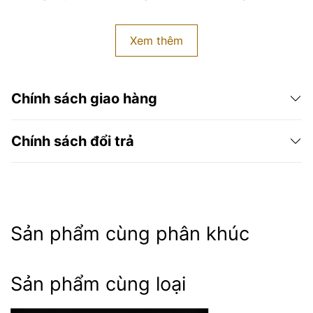
Xem thêm
Chính sách giao hàng
Chính sách đổi trả
Sản phẩm cùng phân khúc
Các đơn hàng ở ngoại tỉnh hoặc ngoại thành Hà
Nội sẽ phụ thuộc vào đơn vị vận chuyển mà thời
Sản phẩm cùng loại
gian giao nhận tầm 3-7 ngày làm việc.
Những đơn hàng khách muốn đặt với số lượng lớn