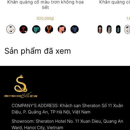
Nếu khách hàng muốn trả lại sản phẩm cần có
Khăn quàng cổ màu trơn không họa
Khăn quàng cổ
tiết
thông tin hình ảnh cụ thể tại thời điểm nhận hàng
để làm bằng chứng xác thực.
920.000₫
1
Sản phẩm đã xem
COMPANY'S ADDRESS:
Khách sạn Sheraton Số 11 Xuân
Diệu, P. Quảng An, TP Hà Nội, Việt Nam
Showroom:
Sheraton Hotel No. 11 Xuan Dieu, Quang An
Ward, Hanoi City, Vietnam