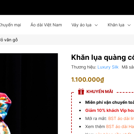
Khuyến mại
Áo dài Việt Nam
Váy áo lụa
Khăn lụa
đỏ vân gỗ
Bình phong lụa
Tin tức
Liên hệ
Đồng phục
Khăn lụa quàng c
Thương hiệu:
Luxury Silk
Mã sả
1.100.000₫
KHUYẾN MÃI
Miễn phí vận chuyển to
Giảm 10% khách Vip hoá
Mới ra mắt:
BST áo dài li
Xem thêm
BST áo dài H