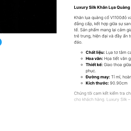
Luxury Silk Khăn Lụa Quàng
Khăn lụa quàng cổ V1100đỏ vân
đẳng cấp, kết hợp giữa sự san
tế. Sản phẩm mang lại cảm gi
trẻ trung, hiện đại và đầy ấn
đáo.
Chất liệu:
Lụa tơ tằm c
Hoa văn:
Họa tiết vân g
Thiết kế:
Giao thoa giữa
phục.
Đường may:
Tỉ mỉ, hoàn
Kích thước:
90.90cm
Chúng tôi cam kết kiểm tra ch
cho khách hàng. Luxury Silk – 