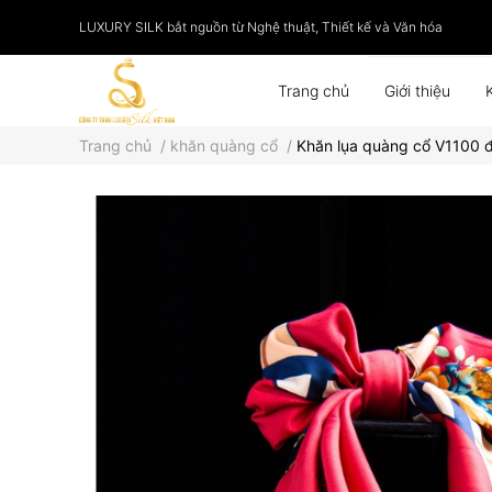
LUXURY SILK bắt nguồn từ Nghệ thuật, Thiết kế và Văn hóa
Trang chủ
Giới thiệu
Trang chủ
/
khăn quàng cổ
/
Khăn lụa quàng cổ V1100 
Phụ kiện
Tranh lụa