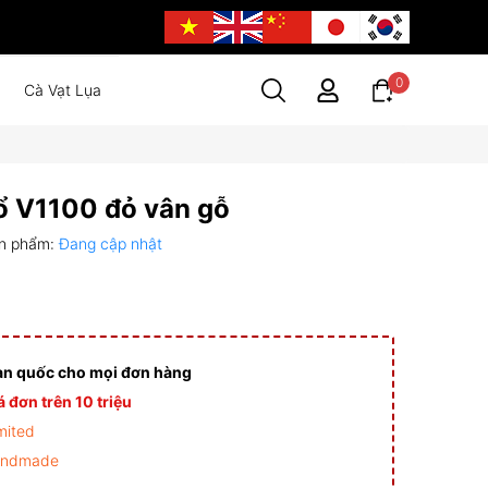
0
Cà Vạt Lụa
ổ V1100 đỏ vân gỗ
n phẩm:
Đang cập nhật
àn quốc cho mọi đơn hàng
 đơn trên 10 triệu
mited
andmade