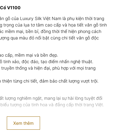
 Cổ V1100
 gỗ của Luxury Silk Việt Nam là phụ kiện thời trang
g trọng của lụa tơ tằm cao cấp và họa tiết vân gỗ tinh
ác mềm mại, bền bỉ, đồng thời thể hiện phong cách
 tượng qua màu đỏ nổi bật cùng chi tiết vân gỗ độc
ao cấp, mềm mại và bền đẹp.
ỗ tinh xảo, độc đáo, tạo điểm nhấn nghệ thuật.
 truyền thống và hiện đại, phù hợp với mọi trang
 thiện từng chi tiết, đảm bảo chất lượng vượt trội.
ất lượng nghiêm ngặt, mang lại sự hài lòng tuyệt đối
biểu tượng của tinh hoa và đẳng cấp thời trang Việt.
Xem thêm