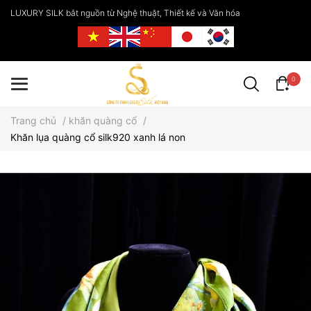
LUXURY SILK bắt nguồn từ Nghệ thuật, Thiết kế và Văn hóa
0
Trang chủ
/
khăn quàng cổ
/
Khăn lụa quàng cổ silk920 xanh lá non