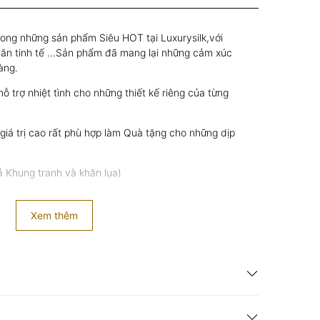
rong những sản phẩm Siêu HOT tại Luxurysilk,với
văn tinh tế ...Sản phẩm đã mang lại những cảm xúc
hàng.
ỗ trợ nhiệt tình cho những thiết kế riêng của từng
iá trị cao rất phù hợp làm Quà tặng cho những dịp
 Khung tranh và khăn lụa)
Xem thêm