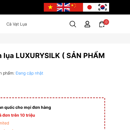
0
Cà Vạt Lụa
n lụa LUXURYSILK ( SẢN PHẨM
n phẩm:
Đang cập nhật
àn quốc cho mọi đơn hàng
 đơn trên 10 triệu
mited