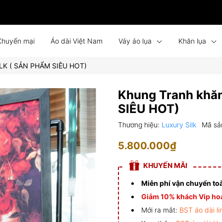
Khuyến mại
Áo dài Việt Nam
Váy áo lụa
Khăn lụa
ILK ( SẢN PHẨM SIÊU HOT)
Bình phong lụa
Tin tức
Liên hệ
Đồng phục
Khung Tranh khă
SIÊU HOT)
Thương hiệu:
Luxury Silk
Mã sả
5.800.000₫
KHUYẾN MÃI
Miễn phí vận chuyển to
Giảm 10% khách Vip hoá
Mới ra mắt:
BST áo dài li