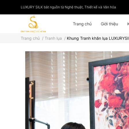
LUXURY SILK bắt nguồn từ Nghệ thuật, Thiết kế và Văn hóa
Trang chủ
Giới thiệu
Trang chủ
/
Tranh lụa
/
Khung Tranh khăn lụa LUXURYS
Phụ kiện
Tranh lụa