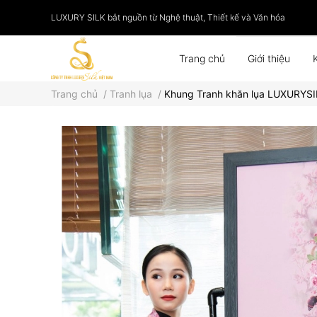
LUXURY SILK bắt nguồn từ Nghệ thuật, Thiết kế và Văn hóa
Trang chủ
Giới thiệu
Trang chủ
/
Tranh lụa
/
Khung Tranh khăn lụa LUXURYS
Phụ kiện
Tranh lụa