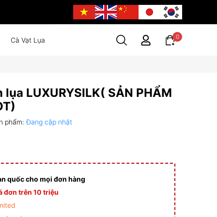
0
Cà Vạt Lụa
n lụa LUXURYSILK( SẢN PHẨM
OT)
n phẩm:
Đang cập nhật
àn quốc cho mọi đơn hàng
 đơn trên 10 triệu
mited