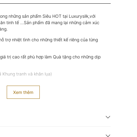
rong những sản phẩm Siêu HOT tại Luxurysilk,với
văn tinh tế ...Sản phẩm đã mang lại những cảm xúc
hàng.
ỗ trợ nhiệt tình cho những thiết kế riêng của từng
iá trị cao rất phù hợp làm Quà tặng cho những dịp
 Khung tranh và khăn lụa)
Xem thêm