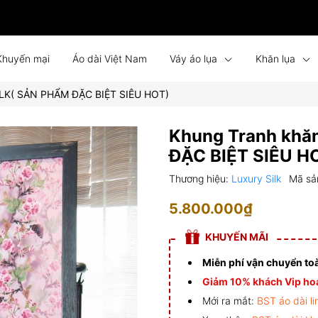
Khuyến mại
Áo dài Việt Nam
Váy áo lụa
Khăn lụa
ILK( SẢN PHẨM ĐẶC BIỆT SIÊU HOT)
Bình phong lụa
Tin tức
Liên hệ
Đồng phục
Khung Tranh khă
ĐẶC BIỆT SIÊU H
Thương hiệu:
Luxury Silk
Mã sả
5.800.000₫
KHUYẾN MÃI
Miễn phí vận chuyển to
Giảm 10% khách Vip hoá
Mới ra mắt:
BST áo dài li