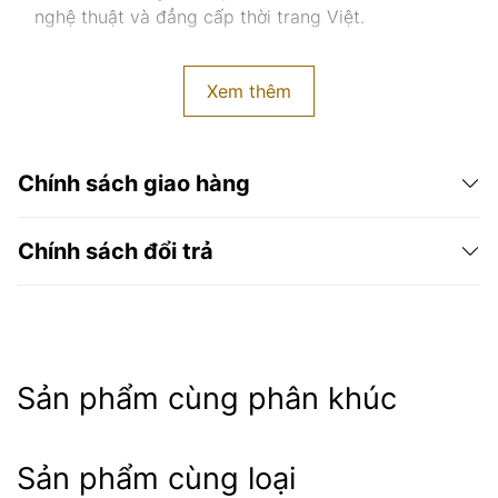
nghệ thuật và đẳng cấp thời trang Việt.
Xem thêm
Chính sách giao hàng
Chính sách đổi trả
Sản phẩm cùng phân khúc
Các đơn hàng ở ngoại tỉnh hoặc ngoại thành Hà
Nội sẽ phụ thuộc vào đơn vị vận chuyển mà thời
Sản phẩm cùng loại
gian giao nhận tầm 3-7 ngày làm việc.