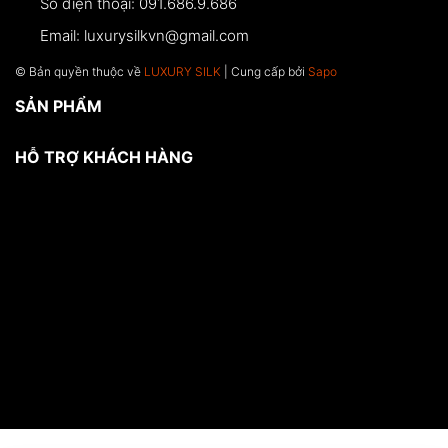
Số điện thoại:
091.686.9.686
Email:
luxurysilkvn@gmail.com
© Bản quyền thuộc về
LUXURY SILK
| Cung cấp bởi
Sapo
SẢN PHẨM
HỖ TRỢ KHÁCH HÀNG