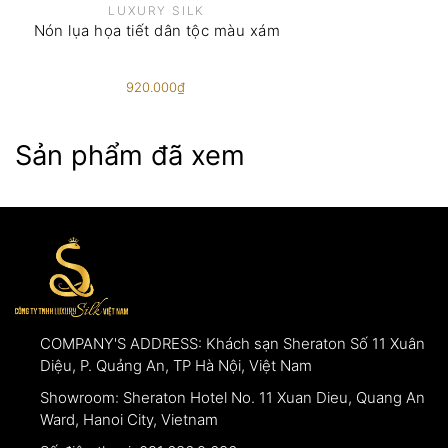
đã đặt trước đó.
LUXURY SILK
Nếu khách hàng muốn trả lại sản phẩm cần có
Nón lụa họa tiết dân tộc màu xám
thông tin hình ảnh cụ thể tại thời điểm nhận hàng
để làm bằng chứng xác thực.
920.000₫
Sản phẩm đã xem
COMPANY'S ADDRESS:
Khách sạn Sheraton Số 11 Xuân
Diệu, P. Quảng An, TP Hà Nội, Việt Nam
Showroom:
Sheraton Hotel No. 11 Xuan Dieu, Quang An
Ward, Hanoi City, Vietnam