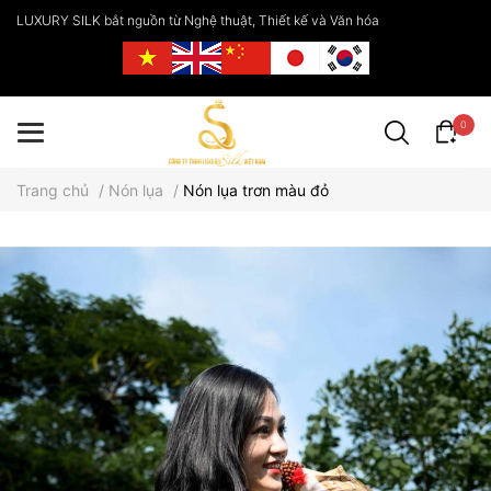
LUXURY SILK bắt nguồn từ Nghệ thuật, Thiết kế và Văn hóa
0
Trang chủ
/
Nón lụa
/
Nón lụa trơn màu đỏ