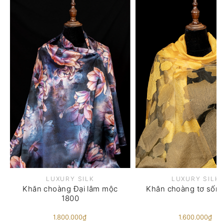
LUXURY SILK
LUXURY SILK
Khăn choàng Đại lâm mộc
Khăn choàng tơ sốn
1800
1.800.000₫
1.600.000₫