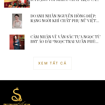
CẤP
DOANH NHÂN NGUYỄN HỒNG ĐIỆP:
RẠNG NGỜI KHÍ CHẤT PHỤ NỮ VIỆT
TRONG HÀNH TRÌNH GÌN GIỮ VẺ ĐẸP
LỤA TƠ TẰM
CẢM NHẬN VỀ VÂN SẮC TỰA NGỌC TỪ
BST ÁO DÀI “NGỌC TRAI XUÂN PHÚ
QUÝ”
XEM TẤT CẢ