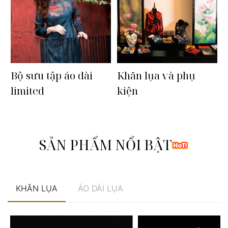
Bộ sưu tập áo dài
Khăn lụa và phụ
limited
kiện
SẢN PHẨM NỔI BẬT
KHĂN LỤA
ÁO DÀI LỤA