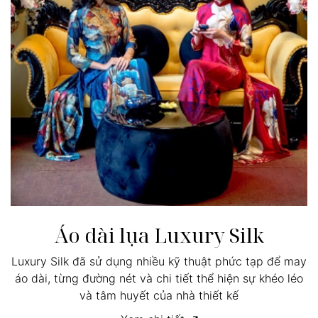
Áo dài lụa Luxury Silk
Luxury Silk đã sử dụng nhiều kỹ thuật phức tạp để may
áo dài, từng đường nét và chi tiết thể hiện sự khéo léo
và tâm huyết của nhà thiết kế