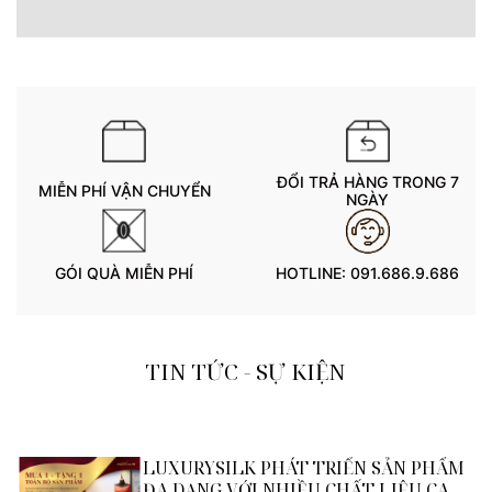
ĐỔI TRẢ HÀNG TRONG 7
MIỄN PHÍ VẬN CHUYỂN
NGÀY
GÓI QUÀ MIỄN PHÍ
HOTLINE:
091.686.9.686
TIN TỨC - SỰ KIỆN
LUXURYSILK PHÁT TRIỂN SẢN PHẨM
ĐA DẠNG VỚI NHIỀU CHẤT LIỆU CAO