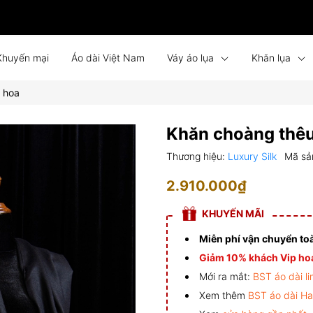
Khuyến mại
Áo dài Việt Nam
Váy áo lụa
Khăn lụa
t hoa
Bình phong lụa
Tin tức
Liên hệ
Đồng phục
Khăn choàng thêu
Thương hiệu:
Luxury Silk
Mã sả
2.910.000₫
KHUYẾN MÃI
Miễn phí vận chuyển to
Giảm 10% khách Vip hoá
Mới ra mắt:
BST áo dài li
Xem thêm
BST áo dài H