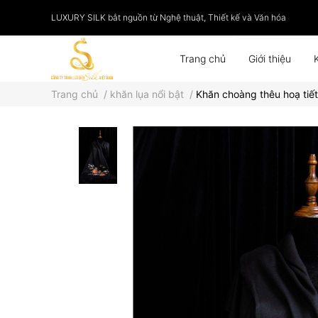
LUXURY SILK bắt nguồn từ Nghệ thuật, Thiết kế và Văn hóa
Trang chủ
Giới thiệu
Trang chủ
/
khăn lụa nổi bật
/
Khăn choàng thêu hoạ tiế
Phụ kiện
Tranh lụa