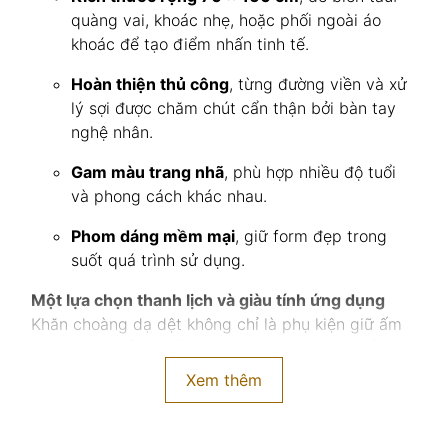
quàng vai, khoác nhẹ, hoặc phối ngoài áo
khoác để tạo điểm nhấn tinh tế.
Hoàn thiện thủ công
, từng đường viền và xử
lý sợi được chăm chút cẩn thận bởi bàn tay
nghệ nhân.
Gam màu trang nhã
, phù hợp nhiều độ tuổi
và phong cách khác nhau.
Phom dáng mềm mại
, giữ form đẹp trong
suốt quá trình sử dụng.
Một lựa chọn thanh lịch và giàu tính ứng dụng
Khăn choàng dạ dệt không chỉ là phụ kiện giữ ấm
mà còn là điểm nhấn thời trang sang trọng, dễ
dàng kết hợp trong nhiều bối cảnh: dạo phố, công
Xem thêm
việc, sự kiện hay những buổi gặp gỡ đặc biệt. Đây
cũng là món quà ý nghĩa dành tặng người thân, đối
tác hoặc chính bạn trong mùa lạnh.