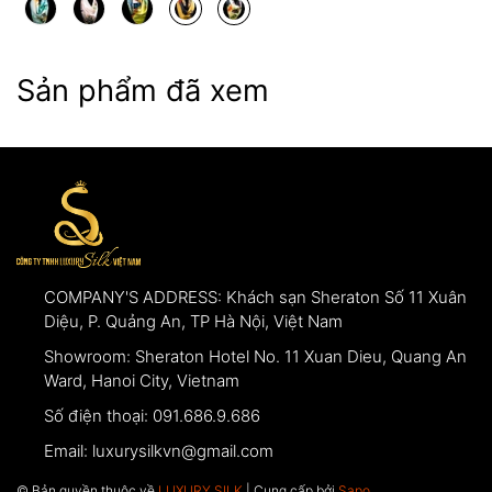
Sản phẩm đã xem
COMPANY'S ADDRESS:
Khách sạn Sheraton Số 11 Xuân
Diệu, P. Quảng An, TP Hà Nội, Việt Nam
Showroom:
Sheraton Hotel No. 11 Xuan Dieu, Quang An
Ward, Hanoi City, Vietnam
Số điện thoại:
091.686.9.686
Email:
luxurysilkvn@gmail.com
© Bản quyền thuộc về
LUXURY SILK
| Cung cấp bởi
Sapo