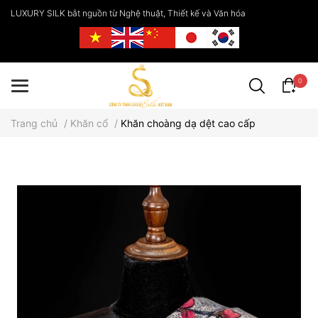
LUXURY SILK bắt nguồn từ Nghệ thuật, Thiết kế và Văn hóa
0
Trang chủ
/
Khăn cổ
/
Khăn choàng dạ dệt cao cấp