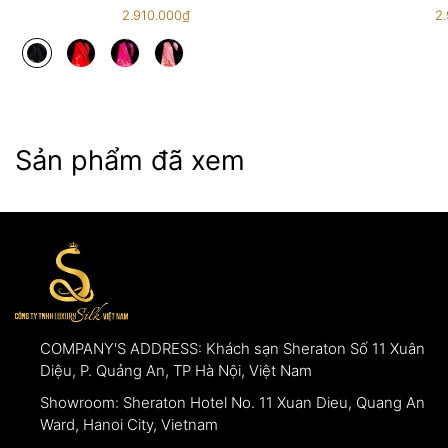
để làm bằng chứng xác thực.
2.910.000₫
2
Sản phẩm đã xem
COMPANY'S ADDRESS:
Khách sạn Sheraton Số 11 Xuân
Diệu, P. Quảng An, TP Hà Nội, Việt Nam
Showroom:
Sheraton Hotel No. 11 Xuan Dieu, Quang An
Ward, Hanoi City, Vietnam