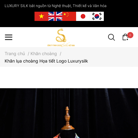
LUXURY SILK bắt nguồn từ Nghệ thuật, Thiết kế và Văn hóa
0
Trang chủ
/
Khăn choàng
/
Khăn lụa choàng Họa tiết Logo Luxurysilk