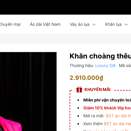
Khuyến mại
Áo dài Việt Nam
Váy áo lụa
Khăn lụa
Bình phong lụa
Tin tức
Liên hệ
Đồng phục
Khăn choàng thê
Thương hiệu:
Luxury Silk
Mã sả
2.910.000₫
KHUYẾN MÃI
Miễn phí vận chuyển to
Giảm 10% khách Vip hoá
Mới ra mắt:
BST áo dài li
Xem thêm
BST áo dài H