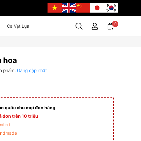
0
Cà Vạt Lụa
u hoa
n phẩm:
Đang cập nhật
àn quốc cho mọi đơn hàng
 đơn trên 10 triệu
mited
andmade